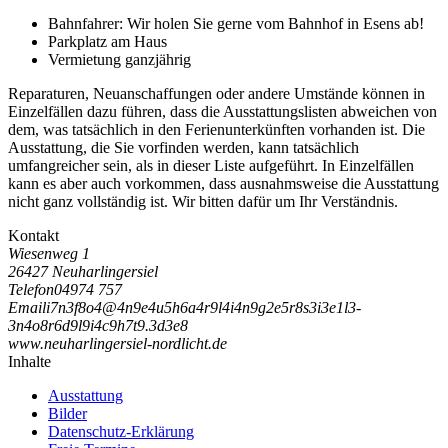
Bahnfahrer: Wir holen Sie gerne vom Bahnhof in Esens ab!
Parkplatz am Haus
Vermietung ganzjährig
Reparaturen, Neuanschaffungen oder andere Umstände können in
Einzelfällen dazu führen, dass die Ausstattungslisten abweichen von
dem, was tatsächlich in den Ferienunterkünften vorhanden ist. Die
Ausstattung, die Sie vorfinden werden, kann tatsächlich
umfangreicher sein, als in dieser Liste aufgeführt. In Einzelfällen
kann es aber auch vorkommen, dass ausnahmsweise die Ausstattung
nicht ganz vollständig ist. Wir bitten dafür um Ihr Verständnis.
Kontakt
Wiesenweg 1
26427 Neuharlingersiel
Telefon
04974 757
Email
i
7
n
3
f
8
o
4
@
4
n
9
e
4
u
5
h
6
a
4
r
9
l
4
i
4
n
9
g
2
e
5
r
8
s
3
i
3
e
1
l
3
-
3
n
4
o
8
r
6
d
9
l
9
i
4
c
9
h
7
t
9
.
3
d
3
e
8
www.neuharlingersiel-nordlicht.de
Inhalte
Ausstattung
Bilder
Datenschutz-Erklärung