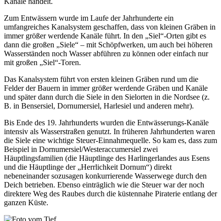
Kanäle handelt.
Zum Entwässern wurde im Laufe der Jahrhunderte ein
umfangreiches Kanalsystem geschaffen, dass von kleinen Gräben in
immer größer werdende Kanäle führt. In den „Siel“-Orten gibt es
dann die großen „Siele“ – mit Schöpfwerken, um auch bei höheren
Wasserständen noch Wasser abführen zu können oder einfach nur
mit großen „Siel“-Toren.
Das Kanalsystem führt von ersten kleinen Gräben rund um die
Felder der Bauern in immer größer werdende Gräben und Kanäle
und später dann durch die Siele in den Sielorten in die Nordsee (z.
B. in Bensersiel, Dornumersiel, Harlesiel und anderen mehr).
Bis Ende des 19. Jahrhunderts wurden die Entwässerungs-Kanäle
intensiv als Wasserstraßen genutzt. In früheren Jahrhunderten waren
die Siele eine wichtige Steuer-Einnahmequelle. So kam es, dass zum
Beispiel in Dornumersiel/Westeraccumersiel zwei
Häuptlingsfamilien (die Häuptlinge des Harlingerlandes aus Esens
und die Häuptlinge der „Herrlichkeit Dornum“) direkt
nebeneinander sozusagen konkurrierende Wasserwege durch den
Deich betrieben. Ebenso einträglich wie die Steuer war der noch
direktere Weg des Raubes durch die küstennahe Piraterie entlang der
ganzen Küste.