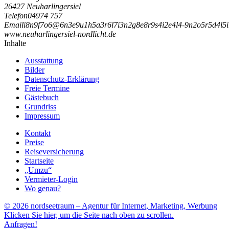
26427 Neuharlingersiel
Telefon
04974 757
Email
i
8
n
9
f
7
o
6
@
6
n
3
e
9
u
1
h
5
a
3
r
6
l
7
i
3
n
2
g
8
e
8
r
9
s
4
i
2
e
4
l
4
-
9
n
2
o
5
r
5
d
4
l
5
i
www.neuharlingersiel-nordlicht.de
Inhalte
Ausstattung
Bilder
Datenschutz-Erklärung
Freie Termine
Gästebuch
Grundriss
Impressum
Kontakt
Preise
Reiseversicherung
Startseite
„Umzu“
Vermieter-Login
Wo genau?
© 2026 nordseetraum – Agentur für Internet, Marketing, Werbung
Klicken Sie hier, um die Seite nach oben zu scrollen.
Anfragen!