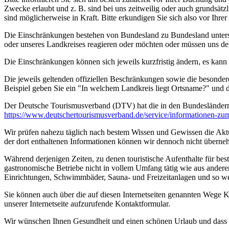
Zwecke erlaubt und z. B. sind bei uns zeitweilig oder auch grundsä
sind möglicherweise in Kraft. Bitte erkundigen Sie sich also vor Ih
Die Einschränkungen bestehen von Bundesland zu Bundesland unterschi
oder unseres Landkreises reagieren oder möchten oder müssen uns de
Die Einschränkungen können sich jeweils kurzfristig ändern, es kan
Die jeweils geltenden offiziellen Beschränkungen sowie die besonder
Beispiel geben Sie ein "In welchem Landkreis liegt Ortsname?" und
Der Deutsche Tourismusverband (DTV) hat die in den Bundesländer
https://www.deutscher­tourismusverband.de/­service/­informationen-z
Wir prüfen nahezu täglich nach bestem Wissen und Gewissen die Aktual
der dort enthaltenen Informationen können wir dennoch nicht überne
Während derjenigen Zeiten, zu denen touristische Aufenthalte für bes
gastronomische Betriebe nicht in vollem Umfang tätig wie aus andere
Einrichtungen, Schwimmbäder, Sauna- und Freizeitanlagen und so we
Sie können auch über die auf diesen Internetseiten genannten Wege K
unserer Internetseite aufzurufende Kontaktformular.
Wir wünschen Ihnen Gesundheit und einen schönen Urlaub und dass Si