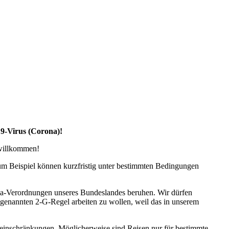
19-Virus (Corona)!
 willkommen!
zum Beispiel können kurzfristig unter bestimmten Bedingungen
na-Verordnungen unseres Bundeslandes beruhen. Wir dürfen
ogenannten 2-G-Regel arbeiten zu wollen, weil das in unserem
seeinschränkungen. Möglicherweise sind Reisen nur für bestimmte