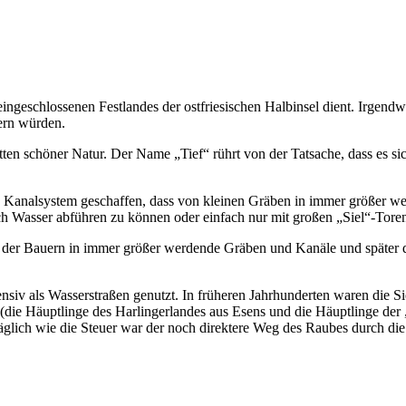
eingeschlossenen Festlandes der ostfriesischen Halbinsel dient. Irgend
ern würden.
ten schöner Natur. Der Name „Tief“ rührt von der Tatsache, dass es sic
analsystem geschaffen, dass von kleinen Gräben in immer größer werd
h Wasser abführen zu können oder einfach nur mit großen „Siel“-Tore
der Bauern in immer größer werdende Gräben und Kanäle und später dan
siv als Wasserstraßen genutzt. In früheren Jahrhunderten waren die S
 (die Häuptlinge des Harlingerlandes aus Esens und die Häuptlinge der
lich wie die Steuer war der noch direktere Weg des Raubes durch die 