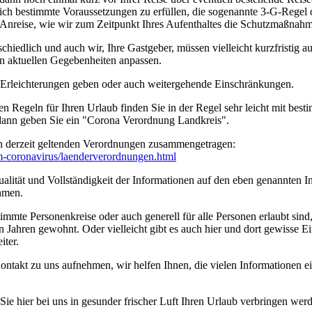
tzlich bestimmte Voraussetzungen zu erfüllen, die sogenannte 3-G-Rege
rer Anreise, wie wir zum Zeitpunkt Ihres Aufenthaltes die Schutzmaßn
edlich und auch wir, Ihre Gastgeber, müssen vielleicht kurzfristig a
n aktuellen Gegebenheiten anpassen.
n Erleichterungen geben oder auch weitergehende Einschränkungen.
en Regeln für Ihren Urlaub finden Sie in der Regel sehr leicht mit b
 dann geben Sie ein "Corona Verordnung Landkreis".
n derzeit geltenden Verordnungen zusammengetragen:
um-coronavirus/­laenderverordnungen.html
ität und Vollständigkeit der Informationen auf den eben genannten Int
hmen.
timmte Personenkreise oder auch generell für alle Personen erlaubt sin
n Jahren gewohnt. Oder vielleicht gibt es auch hier und dort gewisse E
iter.
ontakt zu uns aufnehmen, wir helfen Ihnen, die vielen Informationen 
e hier bei uns in gesunder frischer Luft Ihren Urlaub verbringen wer