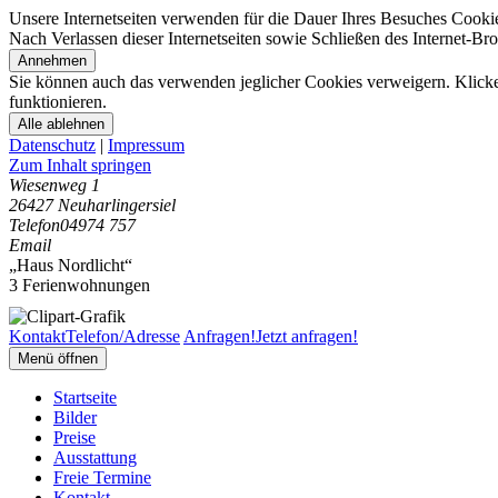
Unsere Internetseiten verwenden für die Dauer Ihres Besuches Cooki
Nach Verlassen dieser Internetseiten sowie Schließen des Internet-B
Annehmen
Sie können auch das verwenden jeglicher Cookies verweigern. Klicken
funktionieren.
Alle ablehnen
Datenschutz
|
Impressum
Zum Inhalt springen
Wiesenweg 1
26427 Neuharlingersiel
Telefon
04974 757
Email
„Haus Nordlicht“
3 Ferienwohnungen
Kontakt
Telefon/Adresse
Anfragen!
Jetzt anfragen!
Menü öffnen
Startseite
Bilder
Preise
Ausstattung
Freie Termine
Kontakt