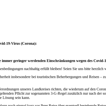
vid-19-Virus (Corona):
eise immer geringer werdenden Einschränkungen wegen des Covid-
bedingungen nachhaltig erfüllt bleiben! Seien Sie uns bitte herzlich
cherheit insbesondere bei touristischen Beherbergungen und Reisen – 
erordnungen unseres Landkreises richten, die wiederum auf den Coro
geltenden Pflicht zur sogenannten 3-G-Regel zusätzlich nur nach der s
ere Lösung sein kann.
 dann noch einmal kurz vor Ihrer Reise über eventuell bestehende Rei