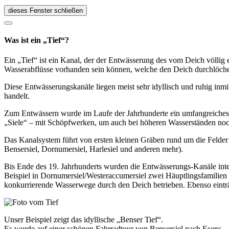
dieses Fenster schließen
Was ist ein „Tief“?
Ein „Tief“ ist ein Kanal, der der Entwässerung des vom Deich völlig 
Wasserabflüsse vorhanden sein können, welche den Deich durchlöch
Diese Entwässerungskanäle liegen meist sehr idyllisch und ruhig inmit
handelt.
Zum Entwässern wurde im Laufe der Jahrhunderte ein umfangreiches K
„Siele“ – mit Schöpfwerken, um auch bei höheren Wasserständen noc
Das Kanalsystem führt von ersten kleinen Gräben rund um die Felder 
Bensersiel, Dornumersiel, Harlesiel und anderen mehr).
Bis Ende des 19. Jahrhunderts wurden die Entwässerungs-Kanäle inten
Beispiel in Dornumersiel/Westeraccumersiel zwei Häuptlingsfamilien
konkurrierende Wasserwege durch den Deich betrieben. Ebenso einträg
Unser Beispiel zeigt das idyllische „Benser Tief“.
Es wurde auf einer schönen Fahrradtour von Bensersiel nach Esens